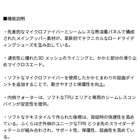
■機能説明
・先進的なマイクロファイバーとシームレスな熱溶着パネルで構成
されたメインアッパー素材が、革新的でテクニカルなロードライデ
ィングシューズを生み出している。
・通気性に優れた3D メッシュのライニングと、かかと部分の滑り止
めマイクロスエード。
・ソフトなマイクロファイバーを使用したかかとまわりの屈曲ポイ
ントを追加することで、動きやすさと保護性を向上。
・内側クォーターは、ソフトなTPU エリアと専用のシームレスコン
バインが安定性を提供。
・ソフトなテキスタイルで作られた後襟は、背屈時の快適性を高め
ている。ふくらはぎ外側のユニークなTPR とつま先のスライダーデ
ィテールが組み合わされ、サポート性、保護性、屈曲性を高めてい
る。