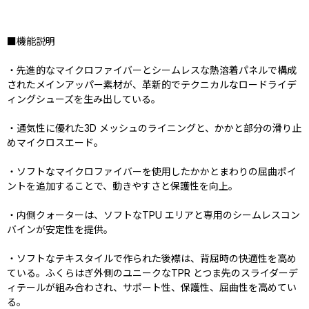
■機能説明
・先進的なマイクロファイバーとシームレスな熱溶着パネルで構成
されたメインアッパー素材が、革新的でテクニカルなロードライデ
ィングシューズを生み出している。
・通気性に優れた3D メッシュのライニングと、かかと部分の滑り止
めマイクロスエード。
・ソフトなマイクロファイバーを使用したかかとまわりの屈曲ポイ
ントを追加することで、動きやすさと保護性を向上。
・内側クォーターは、ソフトなTPU エリアと専用のシームレスコン
バインが安定性を提供。
・ソフトなテキスタイルで作られた後襟は、背屈時の快適性を高め
ている。ふくらはぎ外側のユニークなTPR とつま先のスライダーデ
ィテールが組み合わされ、サポート性、保護性、屈曲性を高めてい
る。