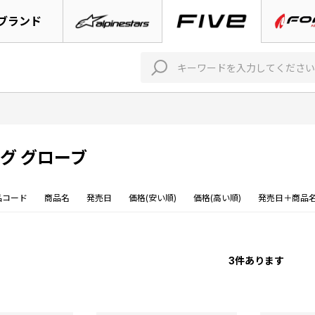
ブランド
グ グローブ
品コード
商品名
発売日
価格(安い順)
価格(高い順)
発売日＋商品
3
件あります