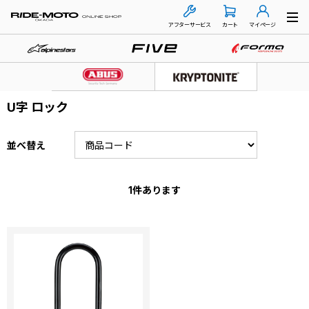
アフターサービス
カート
マイページ
U字 ロック
並べ替え
1
件あります