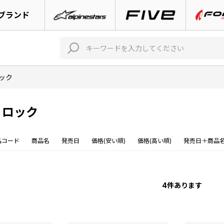
ブランド
ック
 ロック
品コード
商品名
発売日
価格(安い順)
価格(高い順)
発売日＋商品
4
件あります