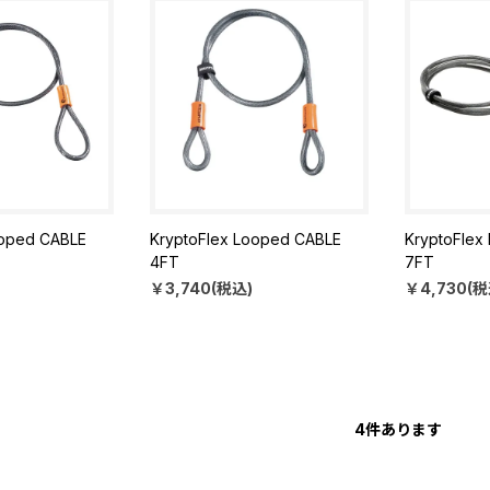
ooped CABLE
KryptoFlex Looped CABLE
KryptoFlex
4FT
7FT
￥3,740(税込)
￥4,730(税
4
件あります