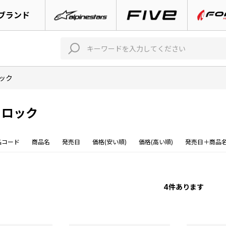
ブランド
ック
 ロック
品コード
商品名
発売日
価格(安い順)
価格(高い順)
発売日＋商品
4
件あります