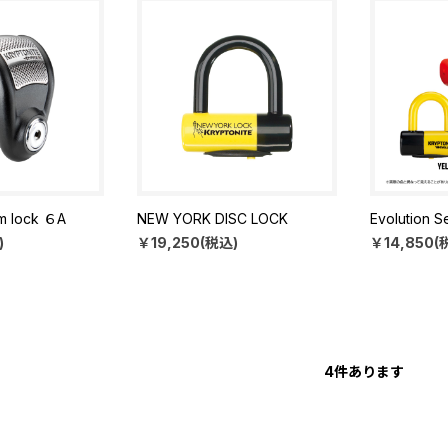
rm lock ６A
NEW YORK DISC LOCK
Evolution S
)
￥19,250(税込)
￥14,850(
4
件あります