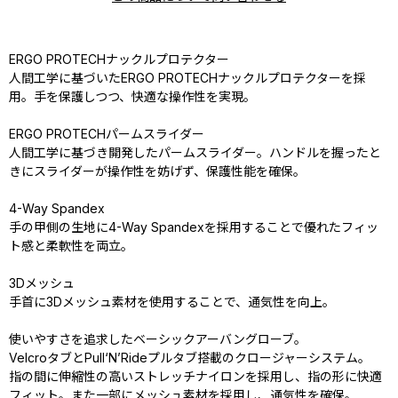
ERGO PROTECHナックルプロテクター
人間工学に基づいたERGO PROTECHナックルプロテクターを採
用。手を保護しつつ、快適な操作性を実現。
ERGO PROTECHパームスライダー
人間工学に基づき開発したパームスライダー。ハンドルを握ったと
きにスライダーが操作性を妨げず、保護性能を確保。
4-Way Spandex
手の甲側の生地に4-Way Spandexを採用することで優れたフィッ
ト感と柔軟性を両立。
3Dメッシュ
手首に3Dメッシュ素材を使用することで、通気性を向上。
使いやすさを追求したベーシックアーバングローブ。
VelcroタブとPull‘N’Rideプルタブ搭載のクロージャーシステム。
指の間に伸縮性の高いストレッチナイロンを採用し、指の形に快適
フィット。また一部にメッシュ素材を採用し、通気性を確保。