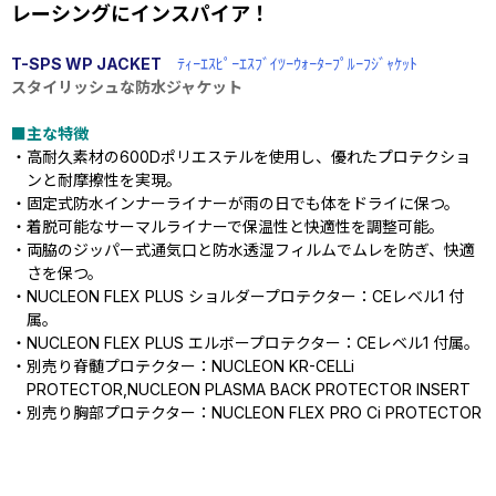
レーシングにインスパイア！
T-SPS WP JACKET
ﾃｨｰｴｽﾋﾟｰｴｽﾌﾞｲﾂｰｳｫｰﾀｰﾌﾟﾙｰﾌｼﾞｬｹｯﾄ
スタイリッシュな防水ジャケット
■主な特徴
・高耐久素材の600Dポリエステルを使用し、優れたプロテクショ
ンと耐摩擦性を実現。
・固定式防水インナーライナーが雨の日でも体をドライに保つ。
・着脱可能なサーマルライナーで保温性と快適性を調整可能。
・両脇のジッパー式通気口と防水透湿フィルムでムレを防ぎ、快適
さを保つ。
・NUCLEON FLEX PLUS ショルダープロテクター：CEレベル1 付
属。
・NUCLEON FLEX PLUS エルボープロテクター：CEレベル1 付属。
・別売り脊髄プロテクター：NUCLEON KR-CELLi
PROTECTOR,NUCLEON PLASMA BACK PROTECTOR INSERT
・別売り胸部プロテクター：NUCLEON FLEX PRO Ci PROTECTOR