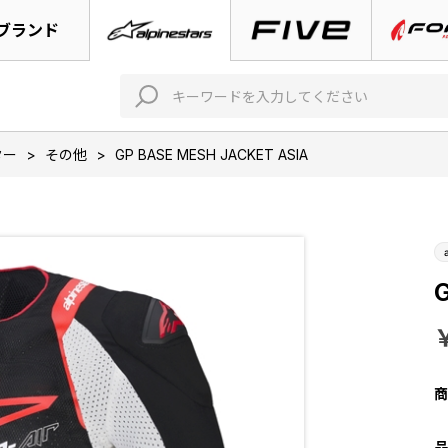
ブランド
ター
>
その他
>
GP BASE MESH JACKET ASIA
G
商
品