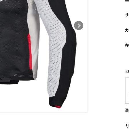
サ
カ
在
選