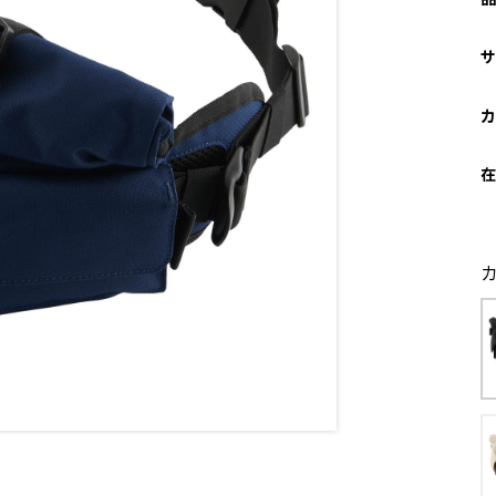
サ
カ
在