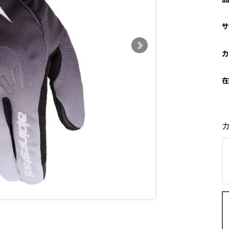
サ
カ
在