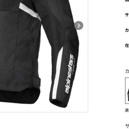
サ
カ
在
選