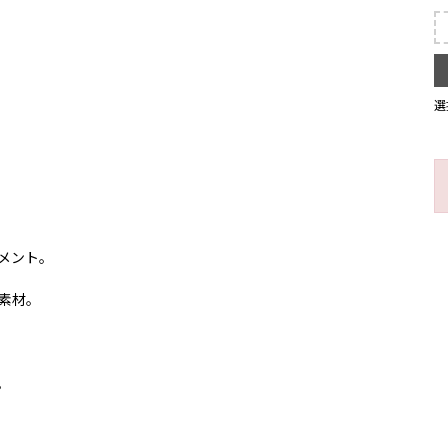
選
メント。
 素材。
。