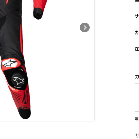
サ
カ
在
選