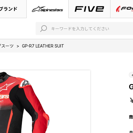
ブランド
グスーツ
>
GP-R7 LEATHER SUIT
G
商
品