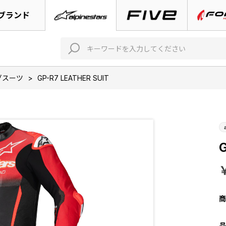
ブランド
グスーツ
>
GP-R7 LEATHER SUIT
G
商
品