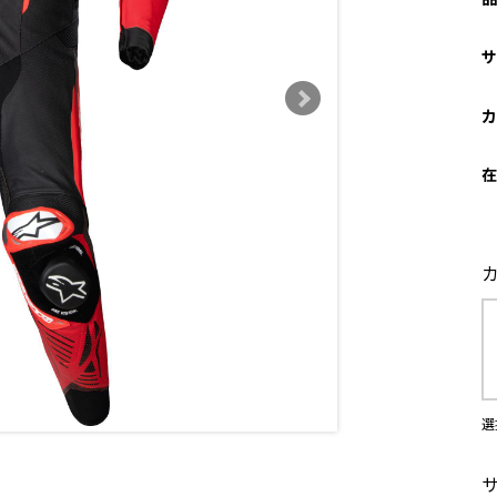
サ
カ
在
選