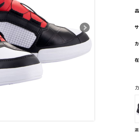
品
サ
カ
在
選