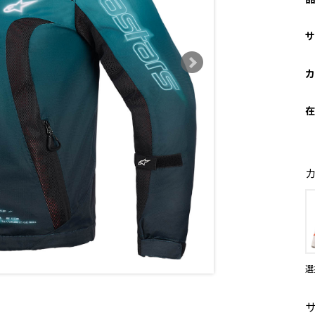
サ
カ
在
選