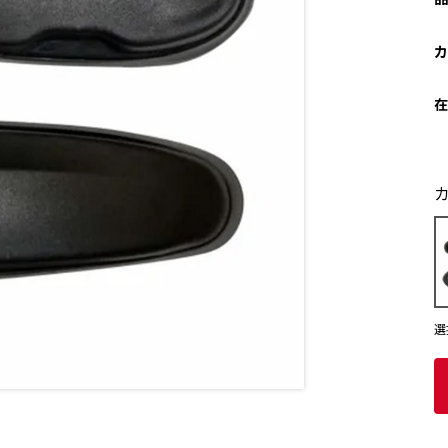
カ
在
選