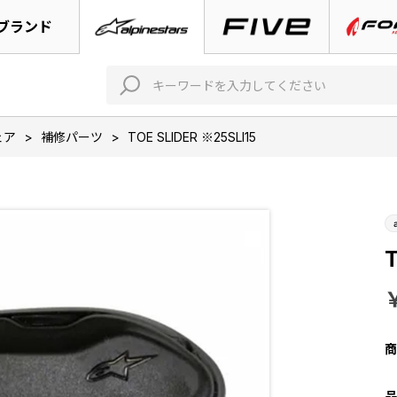
ブランド
ェア
>
補修パーツ
>
TOE SLIDER ※25SLI15
T
商
品