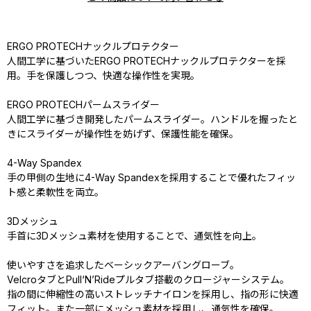
ERGO PROTECHナックルプロテクター
人間工学に基づいたERGO PROTECHナックルプロテクターを採
用。手を保護しつつ、快適な操作性を実現。
ERGO PROTECHパームスライダー
人間工学に基づき開発したパームスライダー。ハンドルを握ったと
きにスライダーが操作性を妨げず、保護性能を確保。
4-Way Spandex
手の甲側の生地に4-Way Spandexを採用することで優れたフィッ
ト感と柔軟性を両立。
3Dメッシュ
手首に3Dメッシュ素材を使用することで、通気性を向上。
使いやすさを追求したベーシックアーバングローブ。
VelcroタブとPull‘N’Rideプルタブ搭載のクロージャーシステム。
指の間に伸縮性の高いストレッチナイロンを採用し、指の形に快適
フィット。また一部にメッシュ素材を採用し、通気性を確保。