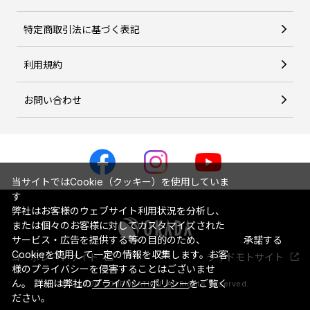
特定商取引法に基づく表記
利用規約
お問い合わせ
当サイトではCookie（クッキー）を使用していま
す
弊社はお客様のウェブサイト利用状況を分析し、
または個々のお客様に対してカスタマイズされた
サービス・広告を提供する等の目的のため、
承諾する
Cookieを使用して一定の情報を収集します。お客
コーポレートサイト
ライドモトサイト
様のプライバシーを侵害することはございませ
ん。 詳細は弊社の
プライバシーポリシー
をご覧く
© OKADA CORPORATION. All Rights Reserved.
ださい。