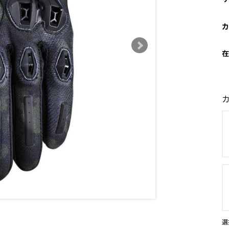
カ
在
選