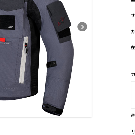
サ
カ
在
選