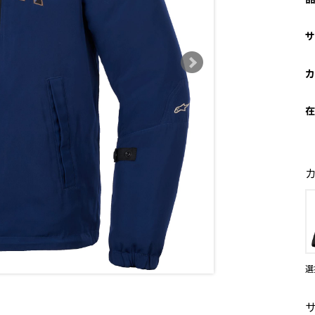
サ
カ
在
選