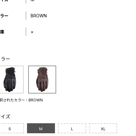
ラー
BROWN
庫
×
カラー
択されたカラー：BROWN
サイズ
S
M
L
XL