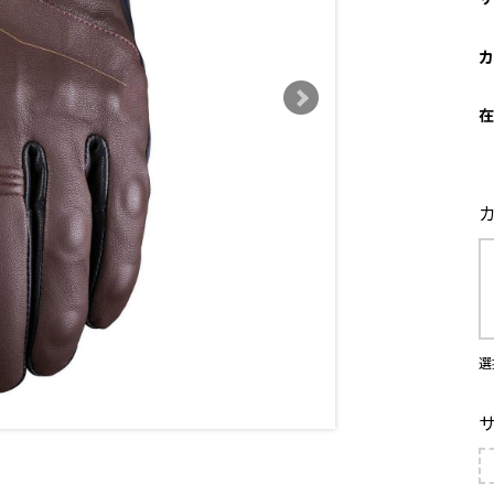
カ
在
選