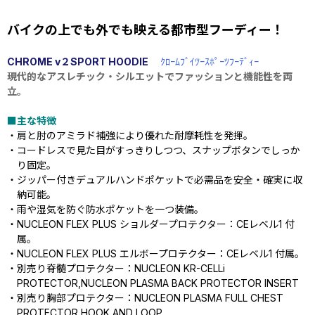
バイクの上でも外でも映える都市型フーディー！
CHROME v２SPORT HOODIE
ｸﾛｰﾑﾌﾞｲﾂｰｽﾎﾟｰﾂﾌｰﾃﾞｨｰ
現代的なアスレチック・シルエットでファッションと機能性を両
立。
■主な特徴
・肩と肘のアミラド補強により優れた耐摩耗性を発揮。
・コードレスで見た目がすっきりしつつ、スナップボタンでしっか
り固定。
・ジッパー付きデュアルハンドポケットで必需品を安全・確実に収
納可能。
・雨や湿気を防ぐ防水ポケットを一つ装備。
・NUCLEON FLEX PLUS ショルダープロテクター：CEレベル1 付
属。
・NUCLEON FLEX PLUS エルボープロテクター：CEレベル1 付属。
・別売り脊髄プロテクター：NUCLEON KR-CELLi
PROTECTOR,NUCLEON PLASMA BACK PROTECTOR INSERT
・別売り胸部プロテクター：NUCLEON PLASMA FULL CHEST
PROTECTOR HOOK AND LOOP