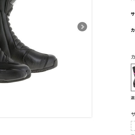
サ
カ
選